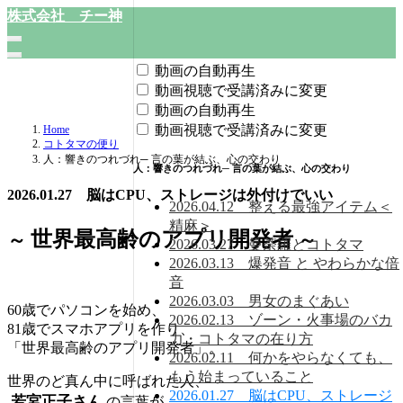
株式会社 チー神
動画の自動再生
動画視聴で受講済みに変更
動画の自動再生
動画視聴で受講済みに変更
Home
コトタマの便り
人：響きのつれづれ─ 言の葉が結ぶ、心の交わり
人：響きのつれづれ─ 言の葉が結ぶ、心の交わり
2026.01.27 脳はCPU、ストレージは外付けでいい
2026.04.12 整える最強アイテム＜
精麻＞
世界最高齢のアプリ開発者
～
～
2026.03.27 曼荼羅とコトタマ
2026.03.13 爆発音 と やわらかな倍
音
2026.03.03 男女のまぐあい
60歳でパソコンを始め、
2026.02.13 ゾーン・火事場のバカ
81歳でスマホアプリを作り、
力・コトタマの在り方
「世界最高齢のアプリ開発者」。
2026.02.11 何かをやらなくても、
もう始まっていること
世界のど真ん中に呼ばれた人、
2026.01.27 脳はCPU、ストレージ
若宮正子さん
の言葉が、