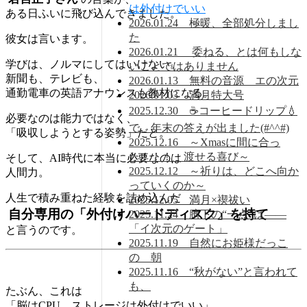
は外付けでいい
ある日ふいに飛び込んできました。
2026.01.24 極暖、全部処分しまし
た
彼女は言います。
2026.01.21 委ねる、とは何もしな
学びは、ノルマにしてはいけない。
いことではありません
新聞も、テレビも、
2026.01.13 無料の音源 エの次元
通勤電車の英語アナウンスも教材になる。
2026.01.03 満月特大号
2025.12.30 ☕コーヒードリップ💧
必要なのは能力ではなく、
で、年末の答えが出ました(#^^#)
「吸収しようとする姿勢」だと。
2025.12.16 ～Xmasに間に合っ
た！！！ 渡せる喜び～
そして、AI時代に本当に必要なのは
2025.12.12 ～祈りは、どこへ向か
人間力。
っていくのか～
人生で積み重ねた経験を詰め込んだ
2025.12.05 満月×禊祓い
自分専用の「外付けハードディスク」を持て
2025.11.24 臍下の“一点”は——
「イ次元のゲート」
と言うのです。
2025.11.19 自然にお姫様だっこ
の 朝
2025.11.16 “秋がない”と言われて
も、
たぶん、これは
「脳はCPU、ストレージは外付けでいい」