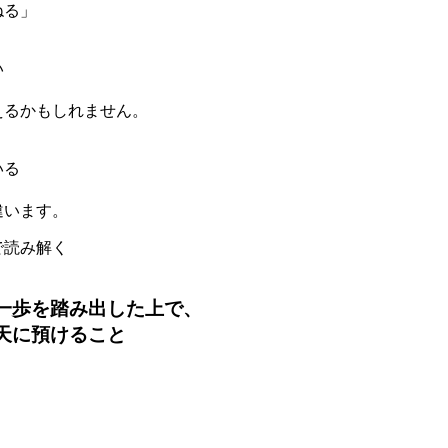
ねる」
い
えるかもしれません。
いる
違います。
で読み解く
一歩を踏み出した上で、
天に預けること