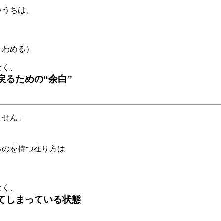
いうちは、
。
きわめる）
なく、
戻るための“余白”
ません」
るのを待つ在り方は
なく、
てしまっている状態