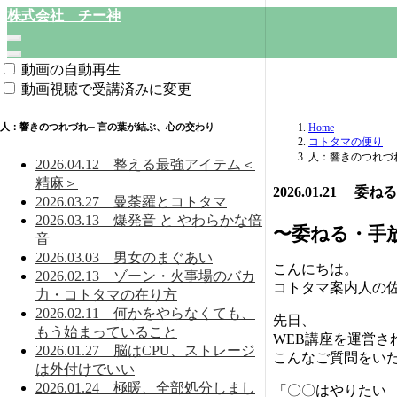
株式会社 チー神
動画の自動再生
動画視聴で受講済みに変更
人：響きのつれづれ─ 言の葉が結ぶ、心の交わり
Home
コトタマの便り
人：響きのつれづ
2026.04.12 整える最強アイテム＜
精麻＞
2026.01.21
2026.03.27 曼荼羅とコトタマ
2026.03.13 爆発音 と やわらかな倍
〜委ねる・手
音
2026.03.03 男女のまぐあい
こんにちは。
2026.02.13 ゾーン・火事場のバカ
コトタマ案内人の
力・コトタマの在り方
2026.02.11 何かをやらなくても、
先日、
もう始まっていること
WEB講座を運営さ
2026.01.27 脳はCPU、ストレージ
こんなご質問をい
は外付けでいい
2026.01.24 極暖、全部処分しまし
「〇〇はやりたい