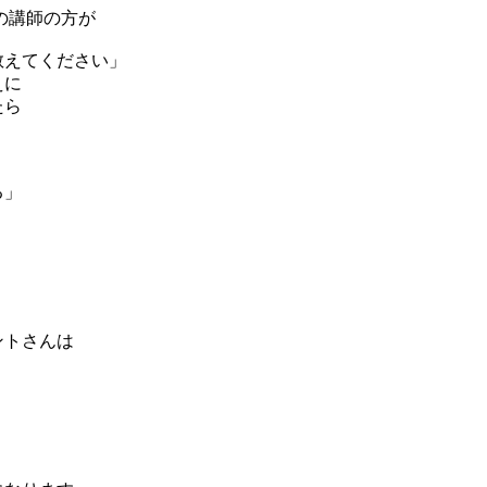
の講師の方が
教えてください」
えに
たら
る」
ントさんは
」