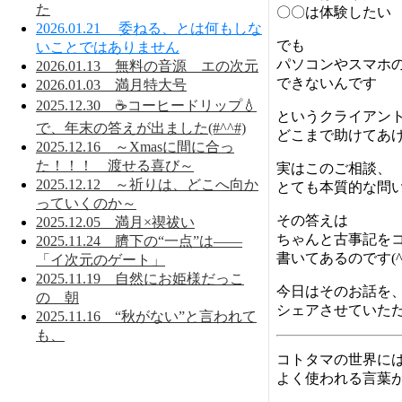
た
〇〇は体験したい
2026.01.21 委ねる、とは何もしな
でも
いことではありません
パソコンやスマホ
2026.01.13 無料の音源 エの次元
できないんです
2026.01.03 満月特大号
2025.12.30 ☕コーヒードリップ💧
というクライアン
で、年末の答えが出ました(#^^#)
どこまで助けてあ
2025.12.16 ～Xmasに間に合っ
た！！！ 渡せる喜び～
実はこのご相談、
2025.12.12 ～祈りは、どこへ向か
とても本質的な問
っていくのか～
その答えは
2025.12.05 満月×禊祓い
ちゃんと古事記を
2025.11.24 臍下の“一点”は——
書いてあるのです(^_
「イ次元のゲート」
2025.11.19 自然にお姫様だっこ
今日はそのお話を
の 朝
シェアさせていた
2025.11.16 “秋がない”と言われて
も、
コトタマの世界に
よく使われる言葉