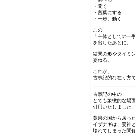
・聞く
・言葉にする
・一歩、動く
この
「主体としての一
を出したあとに、
結果の形やタイミ
委ねる。
これが、
古事記的な在り方
古事記の中の
とても象徴的な場
引用いたしました
黄泉の国から戻っ
イザナギは、妻神
壊れてしまった関