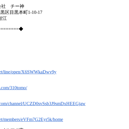
会社 チー神
目黒区目黒本町1-10-17
智江
========◆
】
a.net/line/open/X6SWWkaDwv9y
k.com/310tomo/
be.com/channel/UCZD0svSsb3J9smDxHEEGjaw
a.net/members/eVFm7G2Eyr5k/home