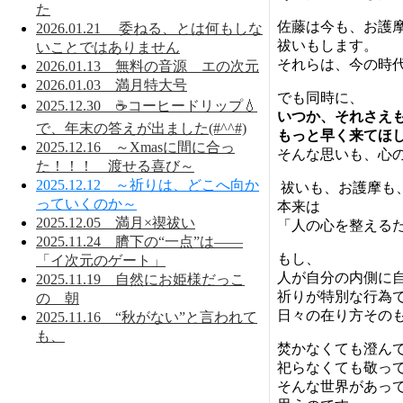
た
佐藤は今も、お護
2026.01.21 委ねる、とは何もしな
祓いもします。
いことではありません
それらは、今の時
2026.01.13 無料の音源 エの次元
2026.01.03 満月特大号
でも同時に、
2025.12.30 ☕コーヒードリップ💧
いつか、それさえ
で、年末の答えが出ました(#^^#)
もっと早く来てほ
2025.12.16 ～Xmasに間に合っ
そんな思いも、心
た！！！ 渡せる喜び～
2025.12.12 ～祈りは、どこへ向か
祓いも、お護摩も
っていくのか～
本来は
2025.12.05 満月×禊祓い
「人の心を整える
2025.11.24 臍下の“一点”は——
もし、
「イ次元のゲート」
人が自分の内側に
2025.11.19 自然にお姫様だっこ
祈りが特別な行為
の 朝
日々の在り方その
2025.11.16 “秋がない”と言われて
も、
焚かなくても澄ん
祀らなくても敬っ
そんな世界があっ