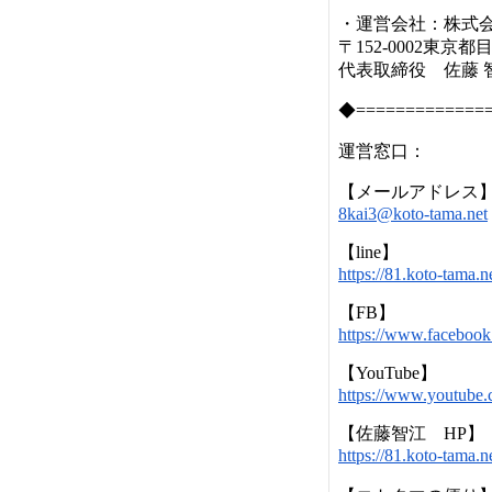
・運営会社：株式
〒152-0002東京都
代表取締役 佐藤 
◆=============
運営窓口：
【メールアドレス
8kai3@koto-tama.net
【line】
https://81.koto-tam
【FB】
https://www.faceboo
【YouTube】
https://www.youtu
【佐藤智江 HP】
https://81.koto-tam