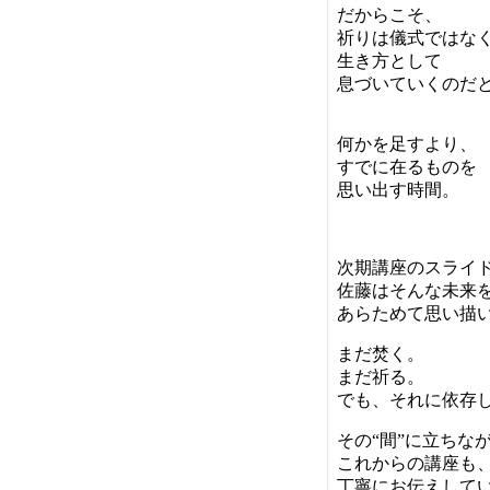
だからこそ、
祈りは儀式ではな
生き方として
息づいていくのだ
何かを足すより、
すでに在るものを
思い出す時間。
次期講座のスライ
佐藤はそんな未来
あらためて思い描
まだ焚く。
まだ祈る。
でも、それに依存
その“間”に立ちな
これからの講座も
丁寧にお伝えして