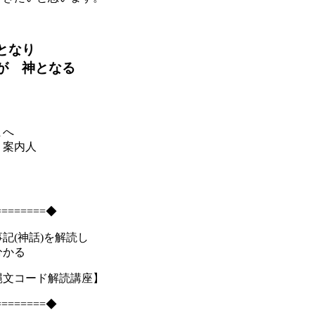
となり
が 神となる
まへ
く案内人
========◆
記(神話)を解読し
かる
縄文コード解読講座】
========◆