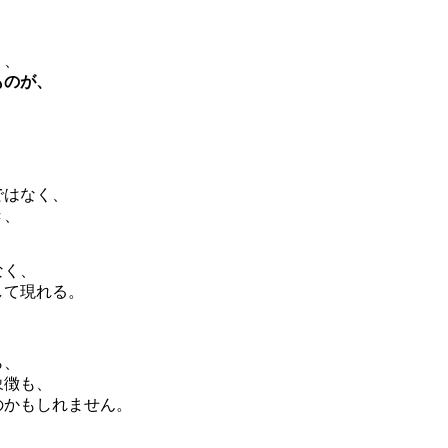
り、
ものが、
ではなく、
き、
なく、
して現れる。
ら、
象徴も、
のかもしれません。