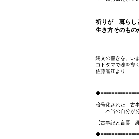
祈りが 暮らし
生き方そのもの
縄文の響きを、い
コトタマで魂を導
佐藤智江より
◆=============
暗号化された 古事
本当の自分が分
【古事記と言霊 
◆=============