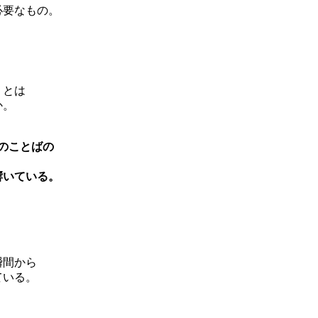
必要なもの。
、
。
」とは
か。
常のことばの
響いている。
。
瞬間から
ている。