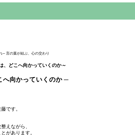
れ─ 言の葉が結ぶ、心の交わり
 ～祈りは、どこへ向かっていくのか～
こへ向かっていくのか ─
佐藤です。
、
枚整えながら、
ことがあります。