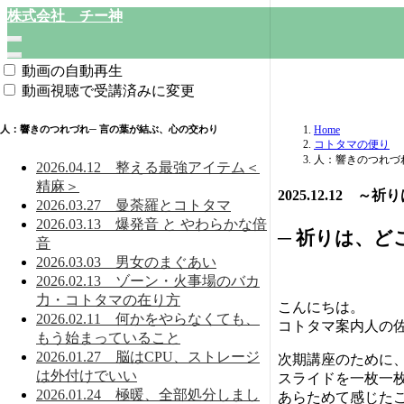
株式会社 チー神
動画の自動再生
動画視聴で受講済みに変更
人：響きのつれづれ─ 言の葉が結ぶ、心の交わり
Home
コトタマの便り
人：響きのつれづ
2026.04.12 整える最強アイテム＜
精麻＞
2025.12.12
2026.03.27 曼荼羅とコトタマ
2026.03.13 爆発音 と やわらかな倍
─ 祈りは、ど
音
2026.03.03 男女のまぐあい
2026.02.13 ゾーン・火事場のバカ
力・コトタマの在り方
こんにちは。
2026.02.11 何かをやらなくても、
コトタマ案内人の
もう始まっていること
2026.01.27 脳はCPU、ストレージ
次期講座のために
は外付けでいい
スライドを一枚一
2026.01.24 極暖、全部処分しまし
あらためて感じた