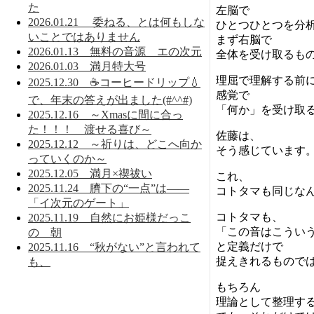
た
左脳で
2026.01.21 委ねる、とは何もしな
ひとつひとつを分
いことではありません
まず右脳で
2026.01.13 無料の音源 エの次元
全体を受け取るも
2026.01.03 満月特大号
理屈で理解する前
2025.12.30 ☕コーヒードリップ💧
感覚で
で、年末の答えが出ました(#^^#)
「何か」を受け取
2025.12.16 ～Xmasに間に合っ
た！！！ 渡せる喜び～
佐藤は、
2025.12.12 ～祈りは、どこへ向か
そう感じています
っていくのか～
2025.12.05 満月×禊祓い
これ、
2025.11.24 臍下の“一点”は——
コトタマも同じな
「イ次元のゲート」
コトタマも、
2025.11.19 自然にお姫様だっこ
「この音はこうい
の 朝
と定義だけで
2025.11.16 “秋がない”と言われて
捉えきれるもので
も、
もちろん
理論として整理す