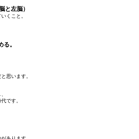
脳と左脳）
ていくこと。
める。
だと思います。
し、
時代です。
のがあります。