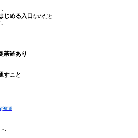
り、
はじめる入口
なのだと
す。
曼荼羅あり
通すこと
り
qq9itu8
まへ