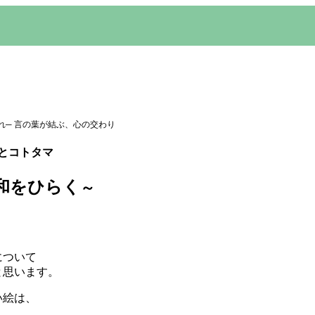
れ─ 言の葉が結ぶ、心の交わり
荼羅とコトタマ
和をひらく
～
について
と思います。
い絵は、