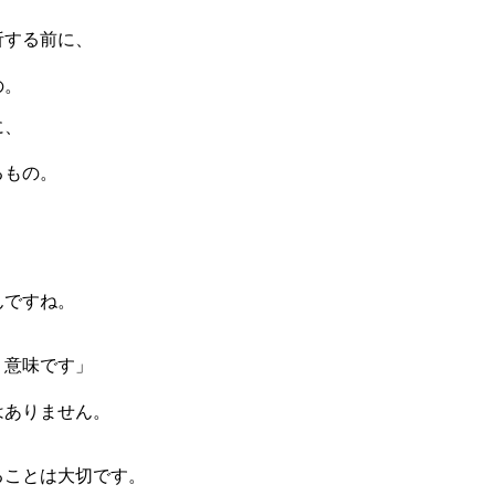
析する前に、
の。
に、
るもの。
。
んですね。
う意味です」
はありません。
ることは大切です。