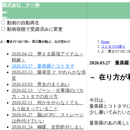
株式会社 チー神
動画の自動再生
動画視聴で受講済みに変更
人：響きのつれづれ─ 言の葉が結ぶ、心の交わり
Home
コトタマの便り
人：響きのつれづ
2026.04.12 整える最強アイテム＜
精麻＞
2026.03.27 曼
2026.03.27 曼荼羅とコトタマ
2026.03.13 爆発音 と やわらかな倍
在り方が
～
音
2026.03.03 男女のまぐあい
2026.02.13 ゾーン・火事場のバカ
力・コトタマの在り方
今日は、
2026.02.11 何かをやらなくても、
曼荼羅とコトタマ
もう始まっていること
少し書いてみたい
2026.01.27 脳はCPU、ストレージ
は外付けでいい
曼荼羅のあの美し
2026.01.24 極暖、全部処分しまし