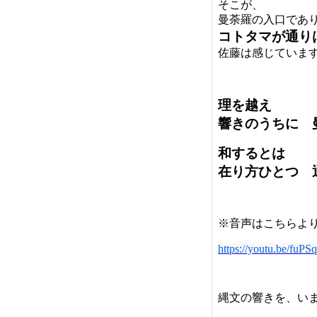
そこが、
曼荼羅の入口であ
コトタマが通り
佐藤は感じていま
理を越え
響きのうちに 
和するとは
在り方ひとつ 
※音声はこちらよ
https://youtu.be/fuPS
縄文の響きを、い