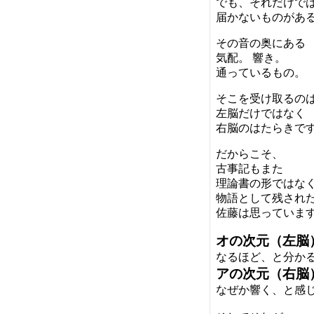
でも、それだけで
届かないものがあ
その音の奥にある
気配。 響き。
通っているもの。
そこを受け取るの
左脳だけではなく
右脳のはたらきで
だからこそ、
古事記もまた
理論書の形ではな
物語として残され
佐藤は思っていま
オの次元（左脳
なるほど、と分か
アの次元（右脳
なぜか響く、と感