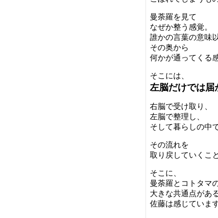
曼荼羅を見て
なぜか整う感覚。
誰かの言葉の意味
その奥から
何かが通ってくる
そこには、
左脳だけでは届
右脳で受け取り、
左脳で整理し、
そして暮らしの中
その流れを
取り戻していくこ
そこに、
曼荼羅とコトタマ
大きな共通点があ
佐藤は感じていま