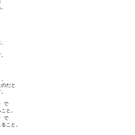
は
る。
は、
す。
く、
たのだと
す。
）
で
ること。
）
で
じること。