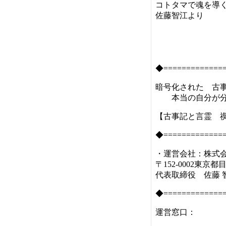
コトタマで魂を導
佐藤智江より
◆=============
暗号化された 古事
本当の自分が分
【古事記と言霊 
◆=============
・運営会社：株式
〒152-0002東京都
代表取締役 佐藤 
◆=============
運営窓口：