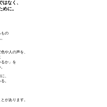
ではなく、
ために。
るもの
ん。
】
景色や人の声を、
に
いるか」を
い。
前に、
みる。
ことがあります。