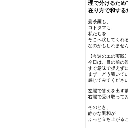
理で分けるため
在り方で和する
曼荼羅も、
コトタマも、
私たちを
そこへ戻してくれ
なのかもしれませ
【今週のエの実践
今日は、目の前の
すぐ意味で捉えず
まず「どう響いて
感じてみてくださ
左脳で答えを出す
右脳で受け取って
そのとき、
静かな調和が
ふっと立ち上がる