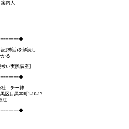
く案内人
========◆
記(神話)を解読し
かる
禊祓い実践講座】
========◆
会社 チー神
目黒区目黒本町1-10-17
智江
========◆