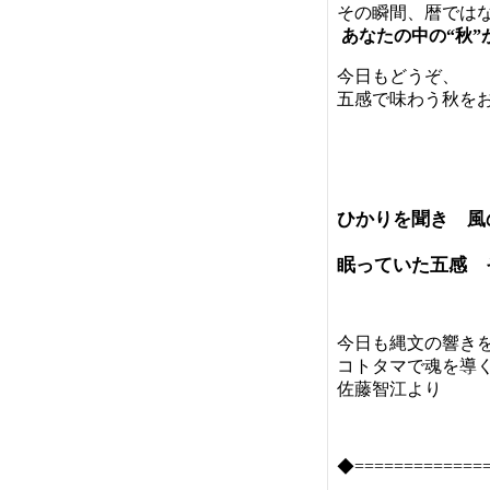
その瞬間、暦では
あなたの中の“秋”
今日もどうぞ、
五感で味わう秋をお
ひかりを聞き 風
眠っていた五感 
今日も縄文の響き
コトタマで魂を導
佐藤智江より
◆=============