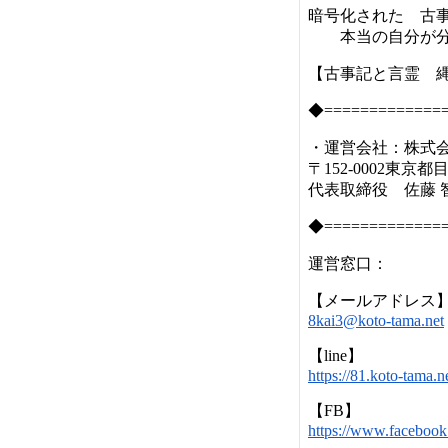
暗号化された 古事
本当の自分が分
【古事記と言霊 
◆=============
・運営会社：株式
〒152-0002東京都
代表取締役 佐藤 
◆=============
運営窓口：
【メールアドレス
8kai3@koto-tama.net
【line】
https://81.koto-tam
【FB】
https://www.faceboo