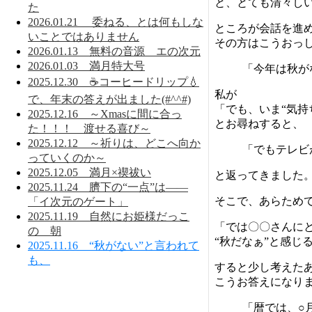
と、とても清々し
た
2026.01.21 委ねる、とは何もしな
ところが会話を進
いことではありません
その方はこうおっ
2026.01.13 無料の音源 エの次元
2026.01.03 満月特大号
「今年は秋が
2025.12.30 ☕コーヒードリップ💧
私が
で、年末の答えが出ました(#^^#)
「でも、いま“気持
2025.12.16 ～Xmasに間に合っ
とお尋ねすると、
た！！！ 渡せる喜び～
2025.12.12 ～祈りは、どこへ向か
「でもテレビ
っていくのか～
2025.12.05 満月×禊祓い
と返ってきました
2025.11.24 臍下の“一点”は——
そこで、あらため
「イ次元のゲート」
2025.11.19 自然にお姫様だっこ
「では〇〇さんに
の 朝
“秋だなぁ”と感じ
2025.11.16 “秋がない”と言われて
も、
すると少し考えた
こうお答えになり
「暦では、○