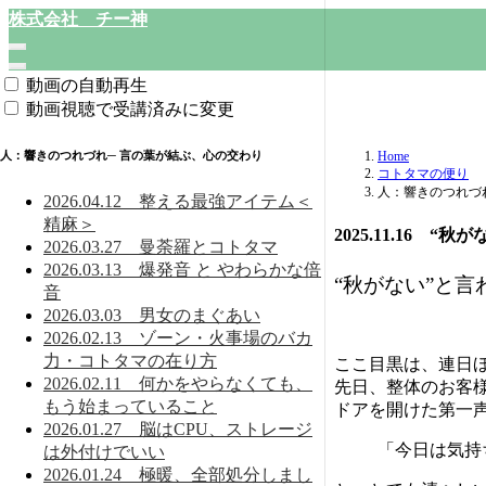
株式会社 チー神
動画の自動再生
動画視聴で受講済みに変更
人：響きのつれづれ─ 言の葉が結ぶ、心の交わり
Home
コトタマの便り
人：響きのつれづ
2026.04.12 整える最強アイテム＜
精麻＞
2025.11.16 “
2026.03.27 曼荼羅とコトタマ
2026.03.13 爆発音 と やわらかな倍
“秋がない”と
音
2026.03.03 男女のまぐあい
2026.02.13 ゾーン・火事場のバカ
力・コトタマの在り方
ここ目黒は、連日ほ
2026.02.11 何かをやらなくても、
先日、整体のお客
もう始まっていること
ドアを開けた第一
2026.01.27 脳はCPU、ストレージ
「今日は気持
は外付けでいい
2026.01.24 極暖、全部処分しまし