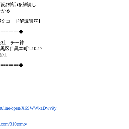
記(神話)を解読し
かる
縄文コード解読講座】
========◆
会社 チー神
目黒区目黒本町1-10-17
智江
========◆
】
a.net/line/open/X6SWWkaDwv9y
k.com/310tomo/