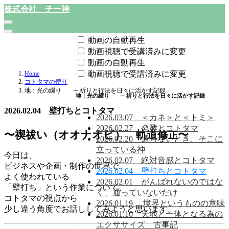
株式会社 チー神
動画の自動再生
動画視聴で受講済みに変更
動画の自動再生
動画視聴で受講済みに変更
Home
コトタマの便り
地：光の綴り ─ 祈りと行法を日々に活かす記録
地：光の綴り ─ 祈りと行法を日々に活かす記録
2026.02.04 壁打ちとコトタマ
2026.03.07 ＜カネ＞と＜トミ＞
2026.02.27 発酵とコトタマ
〜禊祓い（オオナオビ） 軌道修
〜
正
2026.02.20 通らないとき、そこに
立っている神
今日は、
2026.02.07 絶対音感とコトタマ
ビジネスや企画・制作の世界で
2026.02.04 壁打ちとコトタマ
よく使われている
2026.02.01 がんばれないのではな
「壁打ち」という作業について、
く、通っていないだけ
コトタマの視点から
2026.01.19 境界というものの意味
少し違う角度でお話ししてみようと思います。
2026.01.10 天地と一体となる為の
エクササイズ 古事記