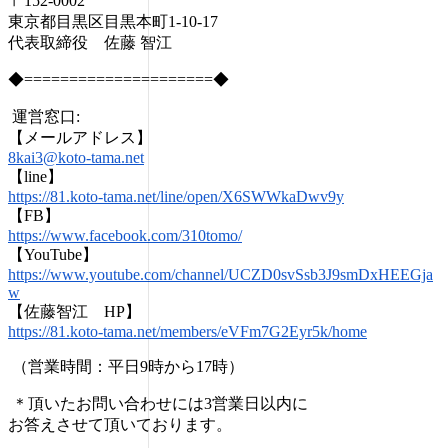
〒152-0002
東京都目黒区目黒本町1-10-17
代表取締役 佐藤 智江
◆=====================◆
運営窓口:
【メールアドレス】
8kai3@koto-tama.net
【line】
https://81.koto-tama.net/line/open/X6SWWkaDwv9y
【FB】
https://www.facebook.com/310tomo/
【YouTube】
https://www.youtube.com/channel/UCZD0svSsb3J9smDxHEEGja
w
【佐藤智江 HP】
https://81.koto-tama.net/members/eVFm7G2Eyr5k/home
（営業時間：平日9時から17時）
＊頂いたお問い合わせには3営業日以内に
お答えさせて頂いております。