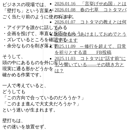
2026.01.16 「言挙げせぬ国」とは
ビジネスの現場では、
2026.01.08 春の七草 コトタマバ
「壁打ち」という言葉が
ージョン
ごく当たり前のように使われます。
2026.01.07 コトタマの教えとは何
・アイデアを誰かに話してみる
か
・企画を投げて、率直な反応をもらう
2026.01.01 あけましておめでとう
・ズレているところを確認する
ございます
・余分なものを削ぎ落とす
2025.11.09 ─ 修行を超えて、日常
を祈りとする道 FB投稿
そうして、
2025.11.03 コトタマは“話す前”に
頭の中にあるものを外に出し、
もう響いている――その聴き方と
現実に通る形かどうかを
は？
確かめる作業です。
一人で考えていると、
どうしても
「この方向で合っているのだろうか？」
「このまま進んで大丈夫だろうか？」
という迷いが生まれます。
壁打ちは、
その迷いを放置せず、