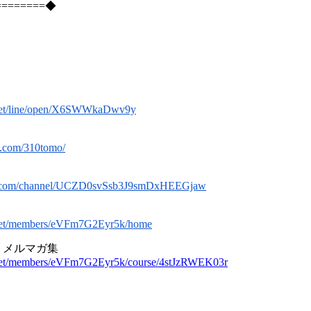
========◆
】
a.net/line/open/X6SWWkaDwv9y
k.com/310tomo/
be.com/channel/UCZD0svSsb3J9smDxHEEGjaw
a.net/members/eVFm7G2Eyr5k/home
】
メルマガ集
a.net/members/eVFm7G2Eyr5k/course/4stJzRWEK03r