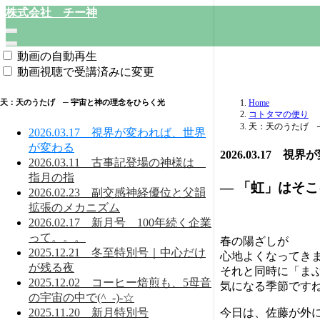
株式会社 チー神
動画の自動再生
動画視聴で受講済みに変更
天：天のうたげ ─ 宇宙と神の理念をひらく光
Home
コトタマの便り
天：天のうたげ 
2026.03.17 視界が変われば、世界
が変わる
2026.03.17 
2026.03.11 古事記登場の神様は
指月の指
― 「虹」はそこ
2026.02.23 副交感神経優位と父韻
拡張のメカニズム
2026.02.17 新月号 100年続く企業
って。。。
春の陽ざしが
2025.12.21 冬至特別号｜中心だけ
心地よくなってき
が残る夜
それと同時に「ま
2025.12.02 コーヒー焙煎も、5母音
気になる季節ですね(^
の宇宙の中で(^_-)-☆
2025.11.20 新月特別号
今日は、佐藤が外