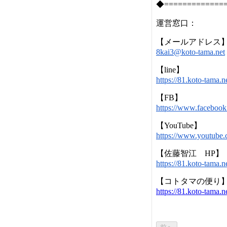
◆=============
運営窓口：
【メールアドレス
8kai3@koto-tama.net
【line】
https://81.koto-tam
【FB】
https://www.faceboo
【YouTube】
https://www.youtu
【佐藤智江 HP】
https://81.koto-tam
【コトタマの便り
https://81.koto-tam