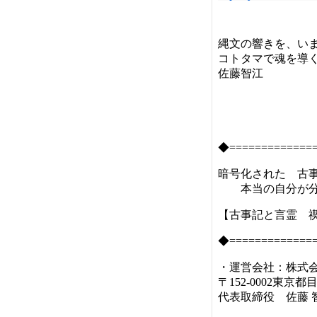
縄文の響きを、い
コトタマで魂を導
佐藤智江
◆=============
暗号化された 古事
本当の自分が分
【古事記と言霊 
◆=============
・運営会社：株式
〒152-0002東京都
代表取締役 佐藤 