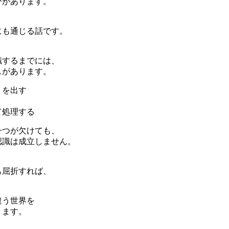
びがあります。
にも通じる話です。
識するまでには、
スがあります。
」を出す
く
て処理する
一つが欠けても、
認識は成立しません。
も屈折すれば、
違う世界を
ります。