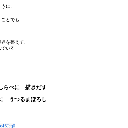
ように、
くことでも
視界を整えて、
んでいる
しらべに 描きだす
 うつるまぼろし
ら
Bc4SJeq0