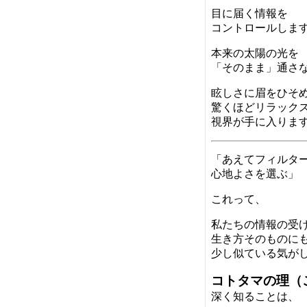
目に届く情報を
コントロールしま
本来の太陽の光を
「そのまま」通さ
眩しさに眉をひそ
驚くほどリラック
視界が手に入りま
「あえてフィルタ
心地よさを選ぶ」
これって、
私たちの情報の受
生き方そのものに
少し似ている気が
コトタマの理（
深く知ることは、