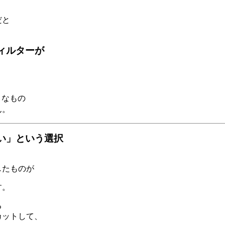
だと
、
ィルターが
うなもの
ん。
い」という選択
したものが
す。
る
カットして、