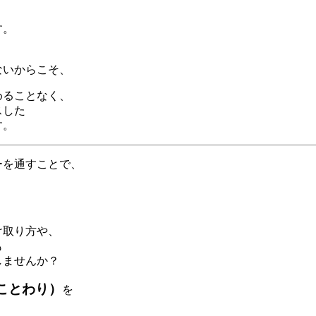
す。
ないからこそ、
めることなく、
スした
す。
ーを通すことで、
け取り方や、
も
しませんか？
ことわり）
を