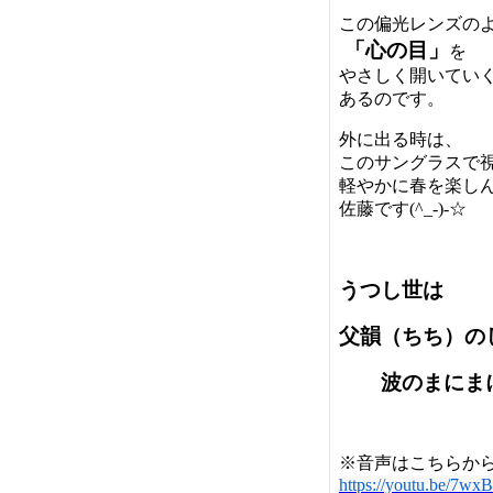
この偏光レンズの
「心の目」
を
やさしく開いてい
あるのです。
外に出る時は、
このサングラスで
軽やかに春を楽し
佐藤です(^_-)-☆
うつし世は
父韻（ちち）の
波のまにまに
※音声はこちらか
https://youtu.be/7wx