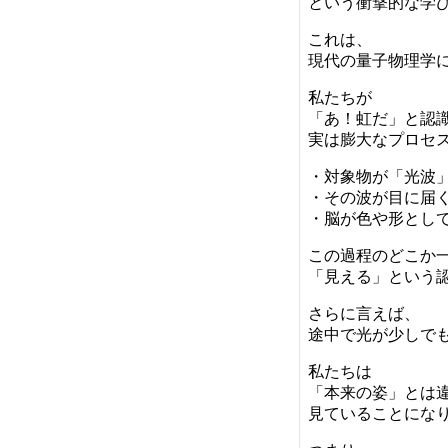
という衝撃的な学
これは、
現代の量子物理学
私たちが
「あ！虹だ」と認
実は膨大なプロセ
・対象物が「光波
・その波が目に届
・脳が色や形とし
この過程のどこか
「見える」という
さらに言えば、
途中で光が少しで
私たちは
「本来の姿」とは
見ていることにな