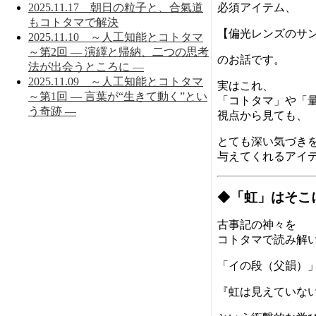
2025.11.17 朝日の粒子と、合氣道
必須アイテム、
もコトタマで解決
【偏光レンズのサ
2025.11.10 ～人工知能とコトタマ
～第2回 ― 演繹と帰納、二つの思考
のお話です。
法が出会うところに ―
2025.11.09 ～人工知能とコトタマ
実はこれ、
～第1回 ― 言葉が“生きて動く”とい
「コトタマ」や「
う奇跡 ―
視点から見ても、
とても深い気づき
与えてくれるアイ
◆
「虹」はそこ
古事記の神々を
コトタマで読み解
「イの段（父韻）
『虹は見えていな