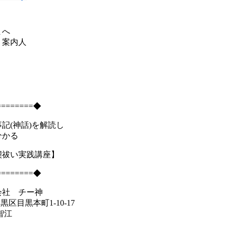
まへ
く案内人
========◆
記(神話)を解読し
かる
禊祓い実践講座】
========◆
会社 チー神
目黒区目黒本町1-10-17
智江