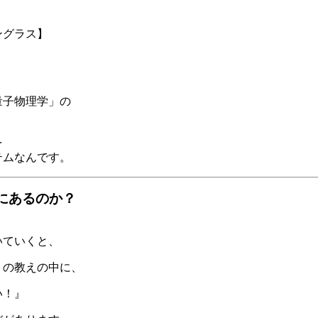
ングラス】
量子物理学」の
を
テムなんです。
にあるのか？
いていくと、
」の教えの中に、
い！』