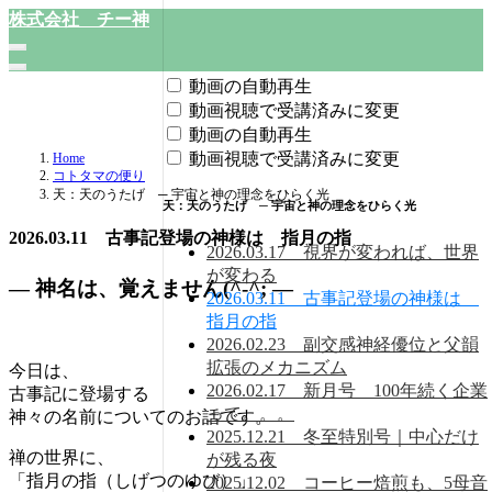
株式会社 チー神
動画の自動再生
動画視聴で受講済みに変更
動画の自動再生
動画視聴で受講済みに変更
Home
コトタマの便り
天：天のうたげ ─ 宇宙と神の理念をひらく光
天：天のうたげ ─ 宇宙と神の理念をひらく光
2026.03.11 古事記登場の神様は 指月の指
2026.03.17 視界が変われば、世界
が変わる
― 神名は、覚えません(^-^; ―
2026.03.11 古事記登場の神様は
指月の指
2026.02.23 副交感神経優位と父韻
拡張のメカニズム
今日は、
2026.02.17 新月号 100年続く企業
古事記に登場する
って。。。
神々の名前についてのお話です。
2025.12.21 冬至特別号｜中心だけ
禅の世界に、
が残る夜
「指月の指（しげつのゆび）」
2025.12.02 コーヒー焙煎も、5母音