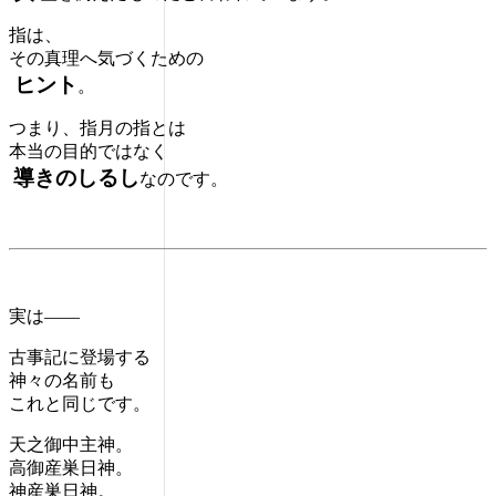
指は、
その真理へ気づくための
ヒント
。
つまり、指月の指とは
本当の目的ではなく
導きのしるし
なのです。
実は――
古事記に登場する
神々の名前も
これと同じです。
天之御中主神。
高御産巣日神。
神産巣日神。