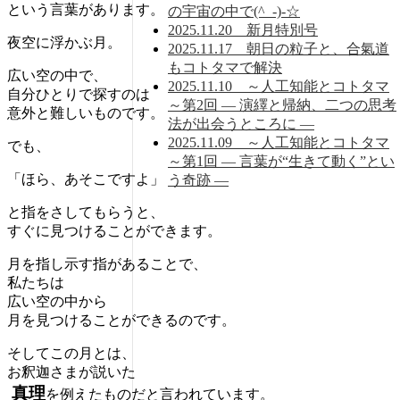
という言葉があります。
の宇宙の中で(^_-)-☆
2025.11.20 新月特別号
夜空に浮かぶ月。
2025.11.17 朝日の粒子と、合氣道
もコトタマで解決
広い空の中で、
2025.11.10 ～人工知能とコトタマ
自分ひとりで探すのは
～第2回 ― 演繹と帰納、二つの思考
意外と難しいものです。
法が出会うところに ―
2025.11.09 ～人工知能とコトタマ
でも、
～第1回 ― 言葉が“生きて動く”とい
「ほら、あそこですよ」
う奇跡 ―
と指をさしてもらうと、
すぐに見つけることができます。
月を指し示す指があることで、
私たちは
広い空の中から
月を見つけることができるのです。
そしてこの月とは、
お釈迦さまが説いた
真理
を例えたものだと言われています。