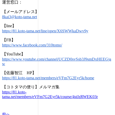
運営窓口：
【メールアドレス】
8kai3@koto-tama.net
【line】
https://81.koto-tama.net/line/open/X6SWWkaDwv9y
【FB】
https://www.facebook.com/310tomo/
【YouTube】
https://www.youtube.com/channel/UCZD0svSsb3J9smDxHEEGja
w
【佐藤智江 HP】
https://81.koto-tama.net/members/eVFm7G2Eyr5k/home
【コトタマの便り】
メルマガ集
https://81.koto-
tama.net/members/eVFm7G2Eyr5k/course/4stJzRWEK03r
前へ