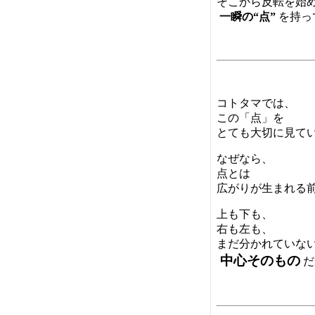
そこから反転を始
一瞬の“点”
を持っ
コトタマでは、
この「点」を
とても大切に見て
なぜなら、
点とは
広がりが生まれる
上も下も、
右も左も、
まだ分かれていな
中心そのもの
だ