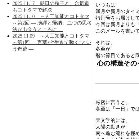
2025.11.17 朝日の粒子と、合氣道
いつもは
もコトタマで解決
満月や新月のタイ
2025.11.10 ～人工知能とコトタマ
特別号をお届けし
～第2回 ― 演繹と帰納、二つの思考
今回は新月よりも
法が出会うところに ―
このメールを書い
2025.11.09 ～人工知能とコトタマ
～第1回 ― 言葉が“生きて動く”とい
それは、
う奇跡 ―
冬至が
暦の節目であると
心の構造その
厳密に言うと、
冬至は「一日」で
天文学的には、
太陽の動きが
南へ進む流れを極