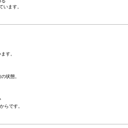
める
ています。
います。
前の状態。
い
からです。