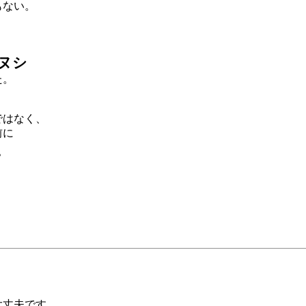
もない。
ヌシ
た。
ではなく、
前に
。
、
。
大丈夫です。