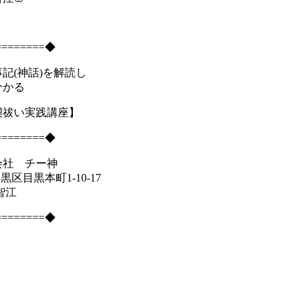
========◆
記(神話)を解読し
かる
禊祓い実践講座】
========◆
会社 チー神
目黒区目黒本町1-10-17
智江
========◆
】