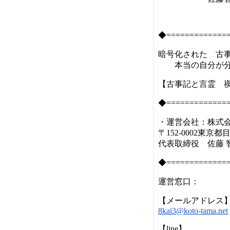
◆=============
暗号化された 古事
本当の自分が分
【古事記と言霊 
◆=============
・運営会社：株式
〒152-0002東京都
代表取締役 佐藤 
◆=============
運営窓口：
【メールアドレス
8kai3@koto-tama.net
【line】