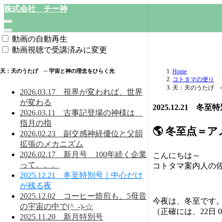
株式会社 チー神
動画の自動再生
動画視聴で受講済みに変更
天：天のうたげ ─ 宇宙と神の理念をひらく光
Home
コトタマの便り
天：天のうたげ 
2026.03.17 視界が変われば、世界
が変わる
2025.12.21 
2026.03.11 古事記登場の神様は
指月の指
🌎 冬至点＝
2026.02.23 副交感神経優位と父韻
拡張のメカニズム
2026.02.17 新月号 100年続く企業
こんにちは～
って。。。
コトタマ案内人の
2025.12.21 冬至特別号｜中心だけ
が残る夜
2025.12.02 コーヒー焙煎も、5母音
今夜は、冬至です
の宇宙の中で(^_-)-☆
（正確には、22日 0
2025.11.20 新月特別号