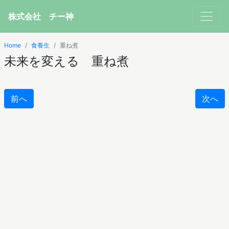
株式会社 チー神
Home
食養生
重ね煮
未来を変える 重ね煮
前へ
次へ